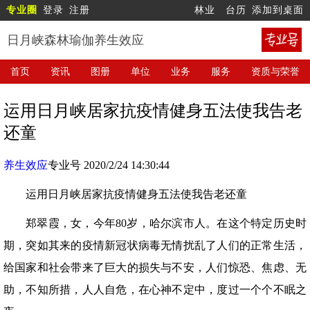
专业圈
登录
注册
林业
台历
添加到桌面
日月峡森林瑜伽养生效应
首页
资讯
图册
单位
业务
服务
资质与荣誉
运用日月峡居家抗疫情健身五法使我告老
还童
养生效应
专业号 2020/2/24 14:30:44
运用日月峡居家抗疫情健身五法使我告老还童
郑翠霞，女，今年80岁，哈尔滨市人。在这个特定历史时
期，突如其来的疫情新冠状病毒无情扰乱了人们的正常生活，
给国家和社会带来了巨大的损失与不安，人们惊恐、焦虑、无
助，不知所措，人人自危，在心神不定中，度过一个个不眠之