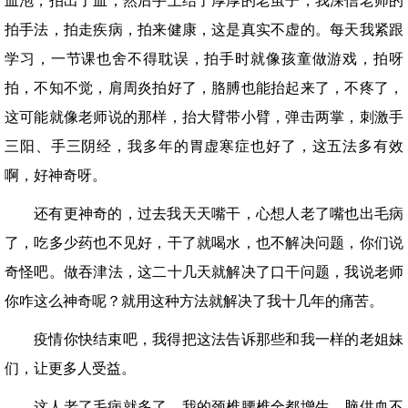
血泡，拍出了血，然后手上结了厚厚的老茧子，我深信老师的
拍手法，拍走疾病，拍来健康，这是真实不虚的。每天我紧跟
学习，一节课也舍不得耽误，拍手时就像孩童做游戏，拍呀
拍，不知不觉，肩周炎拍好了，胳膊也能抬起来了，不疼了，
这可能就像老师说的那样，抬大臂带小臂，弹击两掌，刺激手
三阳、手三阴经，我多年的胃虚寒症也好了，这五法多有效
啊，好神奇呀。
还有更神奇的，过去我天天嘴干，心想人老了嘴也出毛病
了，吃多少药也不见好，干了就喝水，也不解决问题，你们说
奇怪吧。做吞津法，这二十几天就解决了口干问题，我说老师
你咋这么神奇呢？就用这种方法就解决了我十几年的痛苦。
疫情你快结束吧，我得把这法告诉那些和我一样的老姐妹
们，让更多人受益。
这人老了毛病就多了，我的颈椎腰椎全都增生，脑供血不