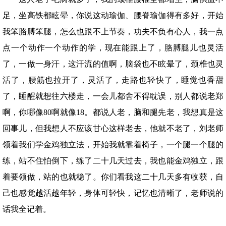
足，坐高铁都眩晕，你说这动瑜伽、腰脊瑜伽得有多好，开始
我笨胳膊笨腿，怎么也跟不上节奏，功夫不负有心人，我一点
点一个动作一个动作的学，现在能跟上了，胳膊腿儿也灵活
了，一做一身汗，这汗流的值啊，脑袋也不眩晕了，颈椎也灵
活了，腰筋也拉开了，灵活了，走路也轻快了，睡觉也香甜
了，睡醒就想往六楼走，一会儿都舍不得耽误，别人都说老郑
啊，你哪像80啊就像18。都说人老，脑和腿先老，我想真是这
回事儿，但我想人不应该甘心这样老去，他就不老了，刘老师
领着我们学金鸡独立法，开始我就靠着椅子，一个腿一个腿的
练，站不住怕倒下，练了二十几天过去，我也能金鸡独立，跟
着要领做，站的也就稳了。你们看我这二十几天多有收获，自
己也感觉越活越年轻，身体可轻快，记忆也清晰了，老师说的
话我全记着。